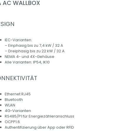
A AC WALLBOX​
ESIGN
IEC-Varianten:
– Einphasig bis zu 7,4 kW / 32 A
– Dreiphasig bis zu 22 kW / 32 A
NEMA 4- und 4X-Gehäuse
Alle Varianten: IP54, IK10
NNEKTIVITÄT
Ethernet RJ45
Bluetooth
WLAN
4G-Varianten
RS485/P1 für Energiezähleranschluss
OCPP1.6
Authentifizierung über App oder RFID