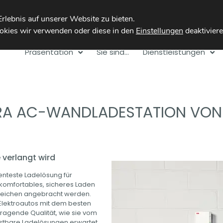
lu
+352 26 55 45 1
kies wir verwenden oder diese in den 
Einstellungen
deaktivier
Präsentation
Sie sind…
Dienstleistungen
RA AC-WANDLADESTATION VON
 verlangt wird
ienteste Ladelösung für
 komfortables, sicheres Laden
ereichen angebracht werden.
 Elektroautos mit dem besten
sragende Qualität, wie sie vom
hrüstbare Ladelösungen erwartet