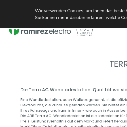
Zare Ouest 5 L-4384 Ehlerange
contact@ramirezelectro.
Sie können mehr darüber erfahren, welche Coo
TER
Die Terra AC Wandladestation: Qualität wo sie
Eine Wandladestation, auch Wallbox genannt, ist die effiz
Elektroautos, die Zuhause geladen werden. Sie bietet ein
Ihres Fahrzeugs und kann in Innen- wie auch in Aussenb
Die ABB Terra AC-Wandladestation ist die Ladestation für
Preis-Leistungsverhältnis auf dem Markt und liefert herau
Marktführer für intelligente, zukunftsorientierte und nac