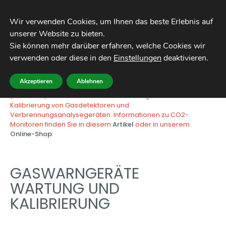
Wir verwenden Cookies, um Ihnen das beste Erlebnis auf 
Sie können mehr darüber erfahren, welche Cookies wir 
verwenden oder diese in den 
Einstellungen
deaktivieren
.
Akzeptieren
Ablehnen
[COVID-19] Diese Seite betrifft die Wartung und
Kalibrierung von Gasdetektoren und
Verbrennungsanalysegeräten.
Informationen zu CO2-
Monitoren finden Sie in diesem
Artikel
oder in unserem
Online-Shop
.
GASWARNGERÄTE
WARTUNG UND
KALIBRIERUNG