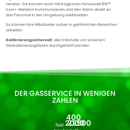
senden. Sie können auch mit tragbaren Honeywell BW™
Icon+-Meldern kommunizieren und den Alarm direkt an
das Personal in der Umgebung weiterleiten.
So können Ihre Mitarbeiter sicher in gefährlichen Bereichen
arbeiten.
Kalibrierungsintervall
:
alle 6 Monate von unserem
Gaskalibrierungsteam durchgeführt werden
DER GASSERVICE IN WENIGEN
ZAHLEN
400
2000
22500
fest