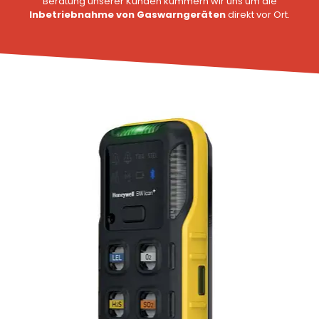
Beratung unserer Kunden kümmern wir uns um die
Inbetriebnahme von Gaswarngeräten
direkt vor Ort.