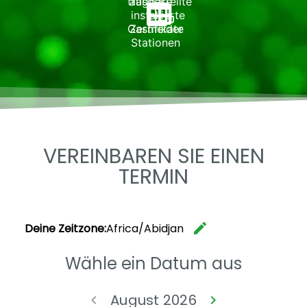
tragbare
ausgestellte
installierte
Gasmelder
Zertifikate
Stationen
VEREINBAREN SIE EINEN
TERMIN