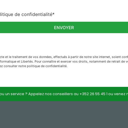
litique de confidentialité*
ENVOYER
cte et le traitement de vos données, effectués à partir de notre site internet, soient co
formatique et Libertés. Pour connaître et exercer vos droits, notamment de retrait de v
z consulter notre politique de confidentialité.
 ou un service ? Appelez nos conseillers au +352 26 55 45 1 ou venez