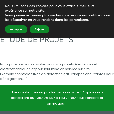
Nous utilisons des cookies pour vous offrir la meilleure
expérience sur notre site.
Vous pouvez en savoir plus sur les cookies que nous utilisons ou
les désactiver en vous rendant dans les
paramètres
.
Accepter
Rejeter
ÉTUDE DE PROJETS
Nous pouvons vous assister pour vos projets électriques et
électrotechniques et pour leur mise en service sur site.
Exemple : centrales fixes de détection gaz, rampes chauffantes pour
déneigement,…)
Une question sur un produit ou un service ? Appelez nos
conseillers au +352 26 55 45 1 ou venez nous rencontrer
en magasin.