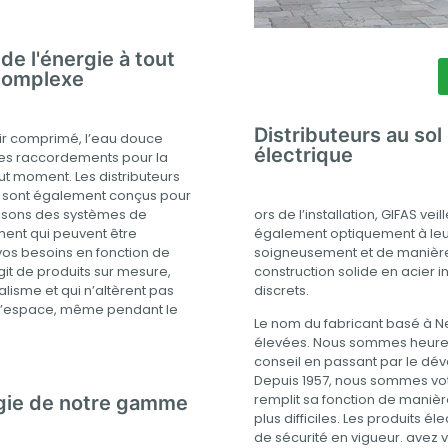
de l'énergie à tout
 complexe
Distributeurs au sol
l’air comprimé, l’eau douce
électrique
les raccordements pour la
t moment. Les distributeurs
et sont également conçus pour
ors de l’installation, GIFAS ve
oposons des systèmes de
également optiquement à leur
ment qui peuvent être
soigneusement et de manière o
os besoins en fonction de
construction solide en acier
’agit de produits sur mesure,
discrets.
isme et qui n’altèrent pas
de l’espace, même pendant le
Le nom du fabricant basé à N
élevées. Nous sommes heureux 
conseil en passant par le dév
Depuis 1957, nous sommes votr
remplit sa fonction de manièr
rgie de notre gamme
plus difficiles. Les produits 
de sécurité en vigueur. avez 