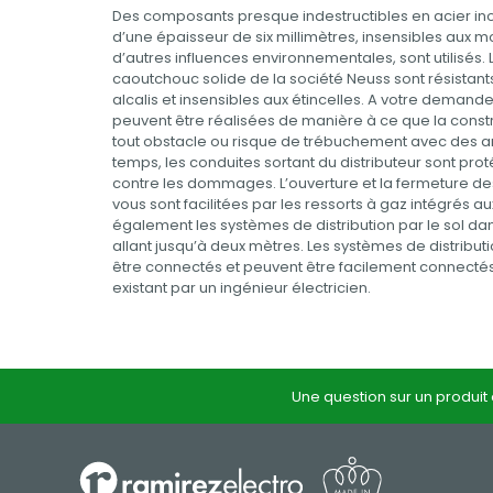
Des composants presque indestructibles en acier in
d’une épaisseur de six millimètres, insensibles aux m
d’autres influences environnementales, sont utilisés. 
caoutchouc solide de la société Neuss sont résistants
alcalis et insensibles aux étincelles. A votre demande
peuvent être réalisées de manière à ce que la constr
tout obstacle ou risque de trébuchement avec des a
temps, les conduites sortant du distributeur sont p
contre les dommages. L’ouverture et la fermeture de
vous sont facilitées par les ressorts à gaz intégrés a
également les systèmes de distribution par le sol d
allant jusqu’à deux mètres. Les systèmes de distributi
être connectés et peuvent être facilement connecté
existant par un ingénieur électricien.
Une question sur un produit