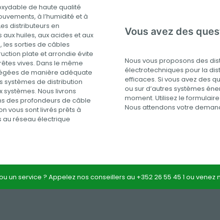
oxydable de haute qualité
ouvements, à l’humidité et à
Les distributeurs en
Vous avez des ques
 aux huiles, aux acides et aux
, les sorties de câbles
uction plate et arrondie évite
Nous vous proposons des dist
rêtes vives. Dans le même
électrotechniques pour la dis
rotégées de manière adéquate
efficaces.
Si vous avez des qu
s systèmes de distribution
ou sur d’autres systèmes éne
ux systèmes. Nous livrons
moment.
Utilisez le formulai
ans des profondeurs de câble
Nous attendons votre demand
on vous sont livrés prêts à
s au réseau électrique
 ou un service ? Appelez nos conseillers au +352 26 55 45 1 ou venez